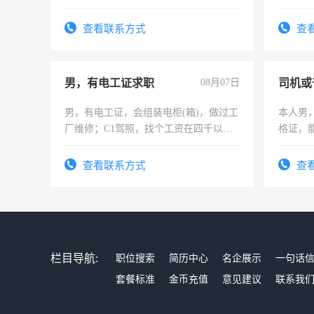
作和分
结识有
查看联系方式
查
男，有电工证求职
08月07日
司机或
男，有电工证，会组装电柜(箱)，做过工
本人男，
厂维修；C1驾照，找个工资在四千以
格证，
上，枣强县以外需要有住宿，保险勿扰
实，需
电话
查看联系方式
查
栏目导航:
职位搜索
简历中心
名企展示
一句话
套餐标准
金币充值
意见建议
联系我