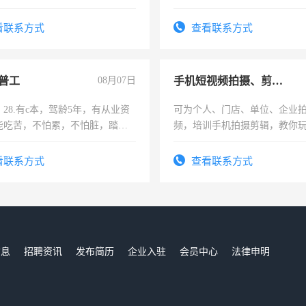
解的经验与您分享。 真诚合作，
加班。
识之士，共享未来。
看联系方式
查看联系方式
普工
08月07日
手机短视频拍摄、剪辑、抖音快手
28.有c本，驾龄5年，有从业资
可为个人、门店、单位、企业
能吃苦，不怕累，不怕脏，踏
频，培训手机拍摄剪辑，教你
求稳定工作一份，保险不干
可为个人、门店、单位、企业
频，培训手机拍摄剪辑，教你
看联系方式
查看联系方式
音！你也可以成为拍摄达人！
成为拍摄达人！
信息
招聘资讯
发布简历
企业入驻
会员中心
法律申明
们