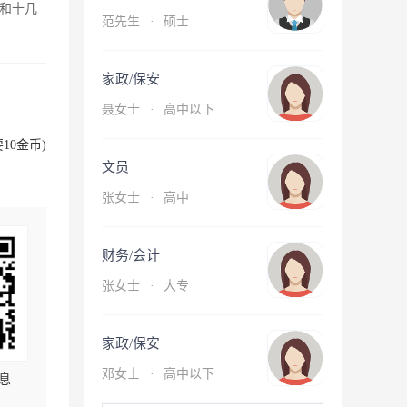
和十几
范先生
·
硕士
家政/保安
聂女士
·
高中以下
10金币)
文员
张女士
·
高中
财务/会计
张女士
·
大专
家政/保安
邓女士
·
高中以下
息