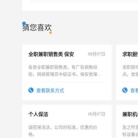
猜您喜欢
全职兼职销售类 保安
08月07日
求职厨
各类全职兼职销售类，有广告销售经
求职厨
验，网络管理员中级证书，保安类保安
点。食堂
队长，形象岗或幼儿园保安，维修水电
上
有高低压电工证和十几年工作经验
查看联系方式
查
个人保洁
08月07日
诚揽保洁活，公司的标准，优惠的价
急之所
格。
标设备