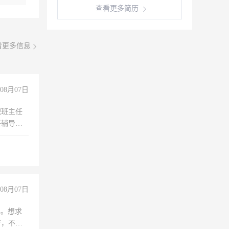
查看更多简历
看更多信息
08月07日
职班主任
任辅导教
工作
08月07日
年。想求
苦，不怕