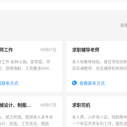
查
师工作
08月07日
求职辅导老师
师工作 各种火锅。家常菜。早
本人有教育经验，曾在学校任
。烧烤海鲜，工资要求6000以
及任课教师，也在辅导机构担
师，求周一至周五辅导老师的
看联系方式
查看联系方式
兼职机械设计、制图、设备改造
08月07日
求职司机
急，想之所想。愿把本人多年非
本人男，24岁有c1证，驾龄两
设计、改造、工艺优化、图纸制
一个年后开货车的工作，能吃