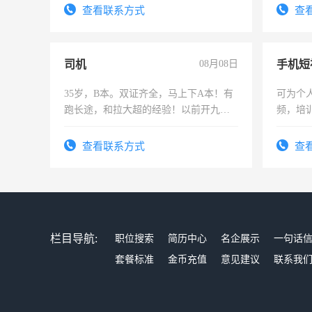
电话
查看联系方式
查
司机
08月08日
35岁，B本。双证齐全，马上下A本！有
可为个
跑长途，和拉大超的经验！以前开九米
频，培
六，渣土车
可为个
频，培
查看联系方式
查
音！你
成为拍
栏目导航:
职位搜索
简历中心
名企展示
一句话
套餐标准
金币充值
意见建议
联系我