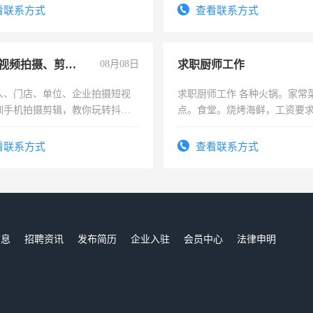
勤快的四五十，每天挣零花钱
看联系方式
查看联系方式
手机短视频拍摄、剪辑、抖音快手
08月08日
求职厨师工作
人、门店、单位、企业拍摄短视
求职厨师工作 各种火锅。家常
训手机拍摄剪辑，教你玩转抖音
点。食堂。烧烤海鲜，工资要求6
人、门店、单位、企业拍摄短视
上
训手机拍摄剪辑，教你玩转抖
看联系方式
查看联系方式
也可以成为拍摄达人！你也可以
摄达人！
信息
招聘资讯
发布简历
企业入驻
会员中心
法律申明
们