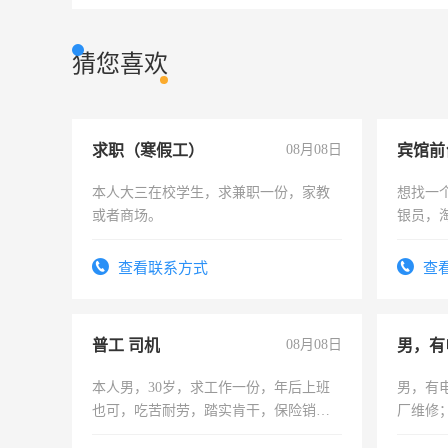
猜您喜欢
求职（寒假工）
08月08日
本人大三在校学生，求兼职一份，家教
想找一
或者商场。
银员，
工，麻
号同微
查看联系方式
查
普工 司机
08月08日
男，有
本人男，30岁，求工作一份，年后上班
男，有
也可，吃苦耐劳，踏实肯干，保险销售
厂维修
勿扰
上，枣