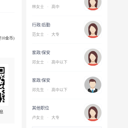
林女士
·
高中
行政/后勤
范女士
·
大专
10金币)
家政/保安
邓女士
·
高中以下
家政/保安
邓先生
·
高中以下
其他职位
息
卢女士
·
大专