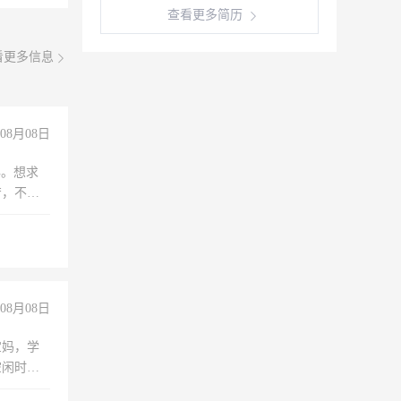
查看更多简历
看更多信息
08月08日
年。想求
苦，不怕
08月08日
宝妈，学
空闲时
成问题，