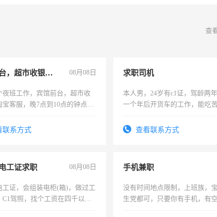
查
宾馆前台，超市收银员，淘宝客服
08月08日
求职司机
个夜班工作，宾馆前台，超市收
本人男，24岁有c1证，驾龄两
淘宝客服，晚7点到10点的钟点
一个年后开货车的工作，能吃
烦看到的老板加我微信聊，手机
加班。
信
看联系方式
查看联系方式
电工证求职
08月08日
手机兼职
电工证，会组装电柜(箱)，做过工
没有时间地点限制，上班族，
；C1驾照，找个工资在四千以
生党都可，只要你有手机，有
强县以外需要有住宿，保险勿扰
间，一单一结，一天二三十不