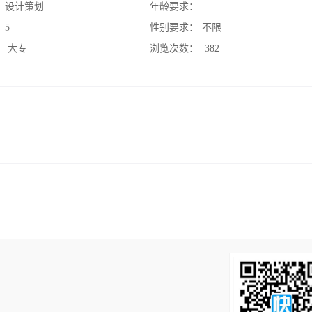
：
设计策划
年龄要求：
：
5
性别要求：
不限
：
大专
浏览次数：
382