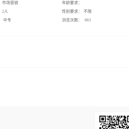
：
市场营销
年龄要求：
：
2人
性别要求：
不限
：
中专
浏览次数：
663